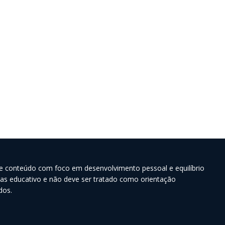
e conteúdo com foco em desenvolvimento pessoal e equilíbrio
nas educativo e não deve ser tratado como orientação
dos.