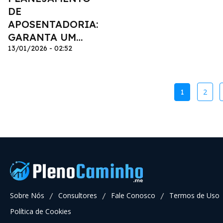
DE
APOSENTADORIA:
GARANTA UM
FUTURO
13/01/2026 - 02:52
TRANQUILO
2
1
Sobre Nós
Consultores
Fale Conosco
Termos de Uso
/
/
/
Política de Cookies