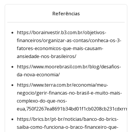
Referências
https://borainvestir.b3.com.br/objetivos-
financeiros/organizar-as-contas/conheca-os-3-
fatores-economicos-que-mais-causam-
ansiedade-nos-brasileiros/
https://www.moorebrasil.com.br/blog/desafios-
da-nova-economia/
https://www.terra.com.br/economia/meu-
negocio/gerir-financas-no-brasil-e-muito-mais-
complexo-do-que-nos-
eua,750f2267ea8691b34bd01f1cb0208cb231cdxrrr.h
https://brics.br/pt-br/noticias/banco-do-brics-
saiba-como-funciona-o-braco-financeiro-que-