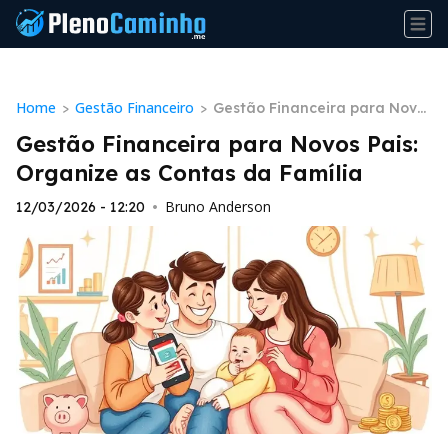
Home
Gestão Financeiro
>
>
Gestão Financeira para Novo
s Pais: Organize as Contas da
Gestão Financeira para Novos Pais:
Família
Organize as Contas da Família
Bruno Anderson
12/03/2026 - 12:20
•